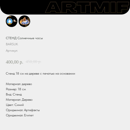
СТЕНД Солнечные часы
BARSUK
Артикул:
450,00
400,00
р.
р.
Стенд 18 см на дереве с печатью на основании
Материал: дерево
Размер: 18 см
Вид: Стенд
Материал: Дерево
Цвет: Синий
Ориджинал: Артефакты
Ориджинал: Египет