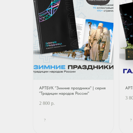
АРТБУК "Зимние праздники" | серия
АРТ
"Традиции народов России"
3 8
2 800
р.
?
?