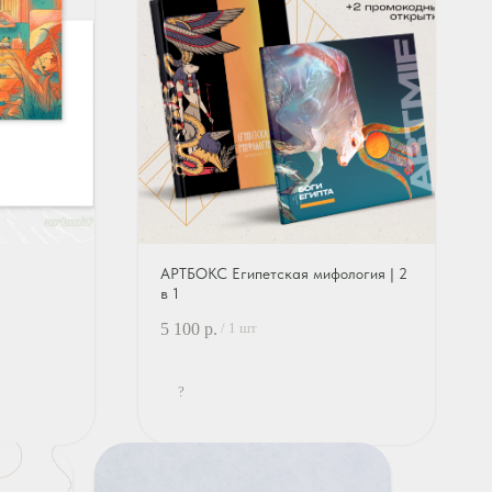
АРТБОКС Египетская мифология | 2
в 1
5 100
р.
/
1 шт
?