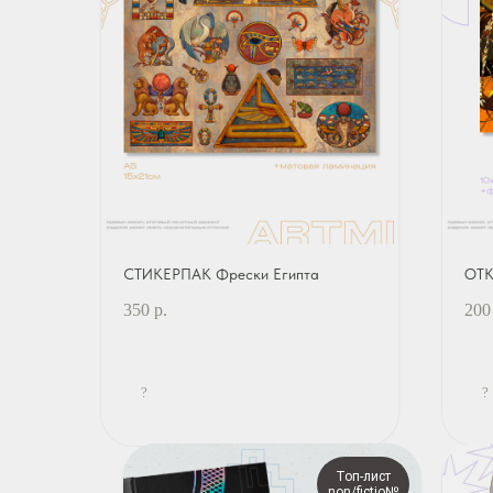
СТИКЕРПАК Фрески Египта
ОТК
350
р.
200
?
?
Топ-лист
non/fictio№