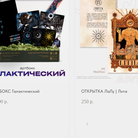
БОКС Галактический
ОТКРЫТКА ЛаЛу | Лита
00
р.
250
р.
?