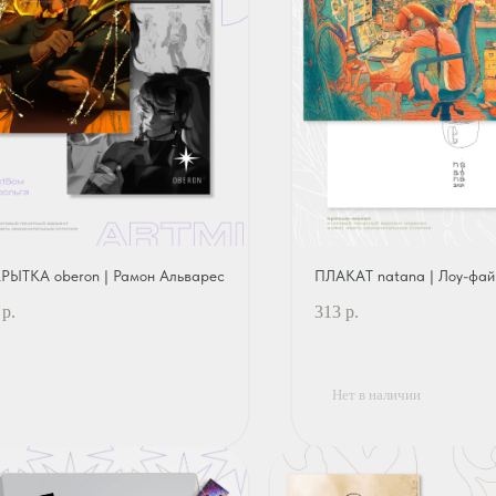
РЫТКА oberon | Рамон Альварес
ПЛАКАТ natana | Лоу-фай
р.
313
р.
Нет в наличии