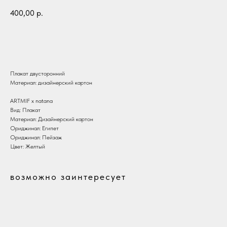
400,00
р.
В корзину
Плакат двусторонний
Материал: дизайнерский картон
ARTMIF х natana
Вид: Плакат
Материал: Дизайнерский картон
Ориджинал: Египет
Ориджинал: Пейзаж
Цвет: Желтый
возможно заинтересует