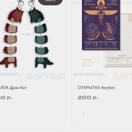
МАЛО
ЛОК Драк-Кот
ОТКРЫТКА Анубис
р.
р.
50
200
?