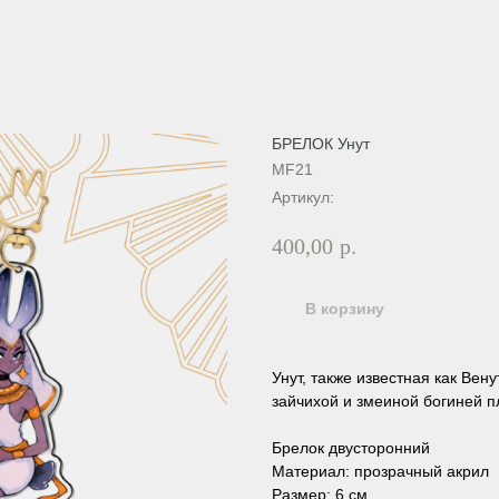
БРЕЛОК Унут
MF21
Артикул:
400,00
р.
В корзину
Унут, также известная как Вен
зайчихой и змеиной богиней 
Брелок двусторонний
Материал: прозрачный акрил
Размер: 6 см