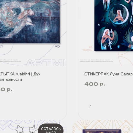
РЫТКА ruaidhri | Дух
СТИКЕРПАК Луна Сахар
мятежности
р.
400
р.
50
?
ОСТАЛОСЬ