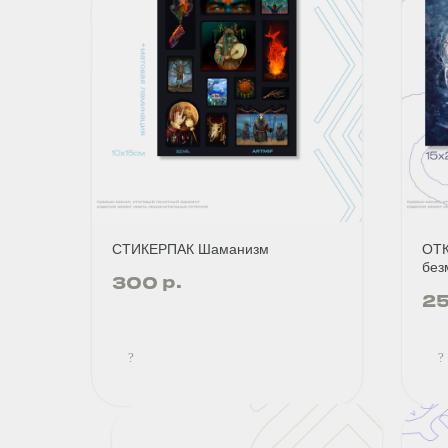
СТИКЕРПАК Шаманизм
ОТК
без
р.
300
2
?
?