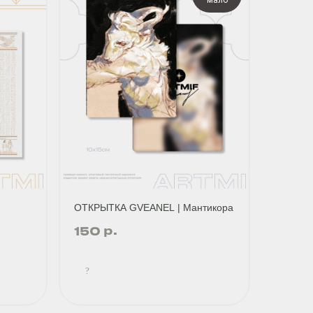
мало
ОТКРЫТКА GVEANEL | Мантикора
р.
150
?