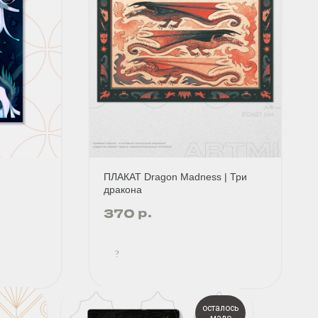
ПЛАКАТ Dragon Madness | Три
дракона
р.
370
?
осталось