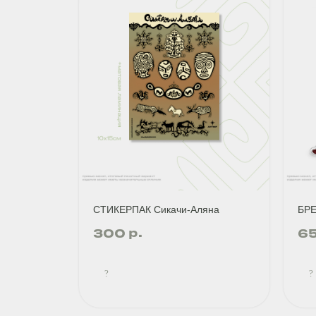
СТИКЕРПАК Сикачи-Аляна
БРЕ
р.
300
6
?
?