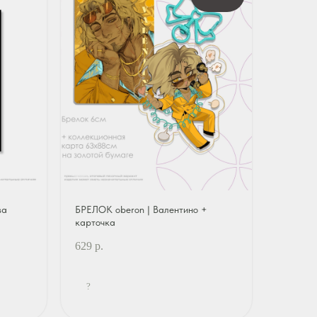
ва
БРЕЛОК oberon | Валентино +
карточка
629
р.
?