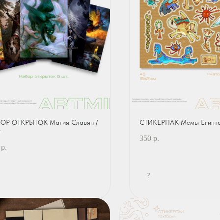
ОР ОТКРЫТОК Магия Славян /
СТИКЕРПАК Мемы Египт
т
350
р.
р.
?