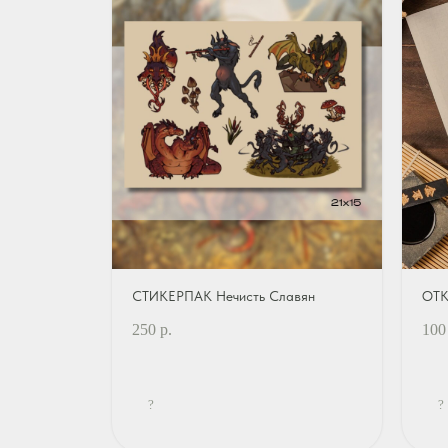
СТИКЕРПАК Нечисть Славян
ОТК
250
р.
100
?
?