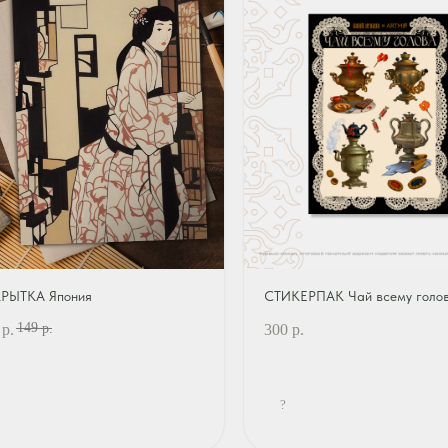
РЫТКА Япония
СТИКЕРПАК Чай всему голо
149
р.
300
р.
р.
?