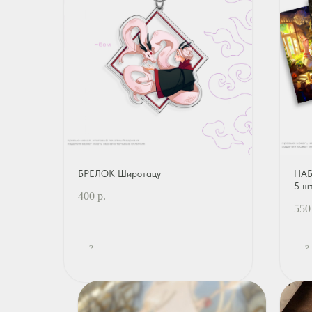
БРЕЛОК Широтацу
НАБ
5 ш
400
р.
550
?
?