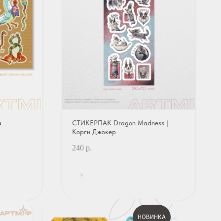
а
СТИКЕРПАК Dragon Madness |
Корги Джокер
240
р.
?
НОВИНКА