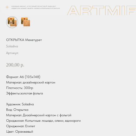
ОТКРЫТКА Мехетурет
Soladiva
Артикул:
200,00
р.
Формат: А6 (105х148)
Материал: дизайнерский картон
Плотность: 300гр
Эффекты:золотая фольга
Художник: Soladiva
Вид: Открытка
Материал: Дизайнерский картон с фольгой
Ориджинал: Копытные: лошади, олени, единороги
Ориджинал: Египет
Цвет: Оранжевый