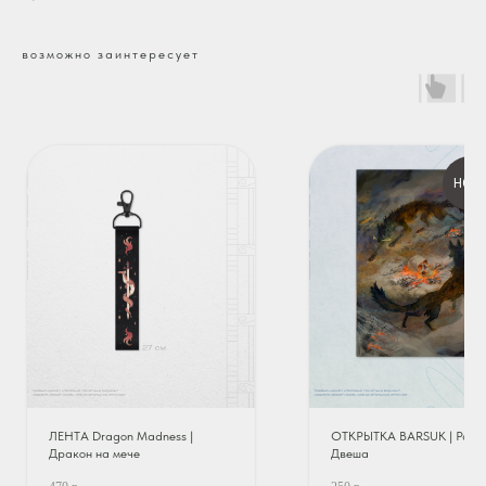
возможно заинтересует
НОВ
ЛЕНТА Dragon Madness |
ОТКРЫТКА BARSUK | Рага 
Дракон на мече
Двеша