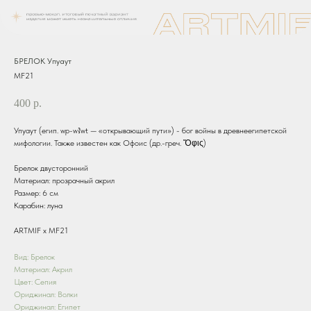
БРЕЛОК Упуаут
MF21
400
р.
Упуаут (егип. wp-wꜣwt — «открывающий пути») - бог войны в древнеегипетской
мифологии. Также известен как Офоис (др.-греч. Ὄφις)
Брелок двусторонний
Материал: прозрачный акрил
Размер: 6 см
Карабин: луна
ARTMIF х MF21
Вид: Брелок
Материал: Акрил
Цвет: Сепия
Ориджинал: Волки
Ориджинал: Египет