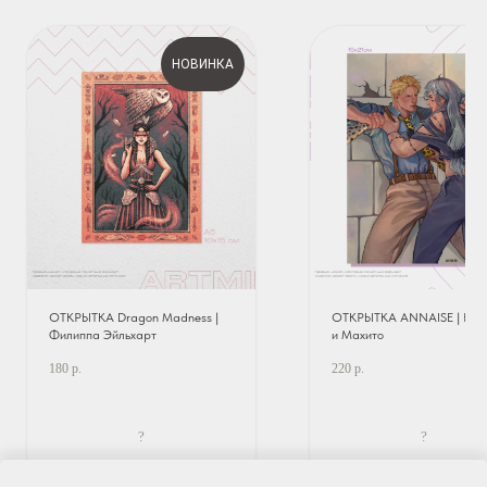
НОВИНКА
ОТКРЫТКА Dragon Madness |
ОТКРЫТКА ANNAISE | На
Филиппа Эйльхарт
и Махито
180
р.
220
р.
?
?