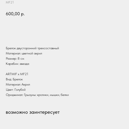
MF21
600,00
р.
В корзину
Брелок двусторонний трехсоставный
Материал: цветной акрил
Размер: 8 см
Карабин: звезда
ARTMIF х MF21
Вид: Брелок
Материал: Акрил
Цвет: Голубой
Ориджинал: Грызуны: кролики, мышки, белки
возможно заинтересует