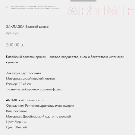
ЗАКЛАДКА Золотой дракон
Артикул:
200,00
р.
Китайский золотой дракон - символ могущества, силы и богатства в китайской
культуре
Закладка двусторонняя
Материал: дизайнерский картон
Размер: 20х5 см
Тиснение: выборочная золотая фольга
ARTMIF х ultraharmonica
Ориджинал: Рептилии: драконы, змеи, ящерки
Вид: Закладка
Материал: Дизайнерский картон с фольгой
Цвет: Черный
Цвет: Желтый