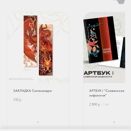
ЗАКЛАДКА Саламандра
АРТБУК I "Славянская
мифология"
150
р.
2 800
р.
/
1 шт
?
?