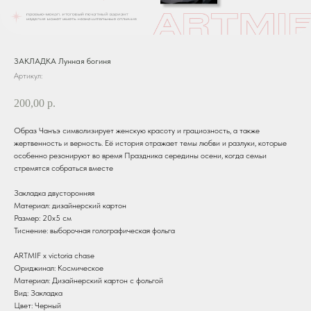
ЗАКЛАДКА Лунная богиня
Артикул:
200,00
р.
Образ Чанъэ символизирует женскую красоту и грациозность, а также
жертвенность и верность. Её история отражает темы любви и разлуки, которые
особенно резонируют во время Праздника середины осени, когда семьи
стремятся собраться вместе
Закладка двусторонняя
Материал: дизайнерский картон
Размер: 20х5 см
Тиснение: выборочная голографическая фольга
ARTMIF х victoria chase
Ориджинал: Космическое
Материал: Дизайнерский картон с фольгой
Вид: Закладка
Цвет: Черный