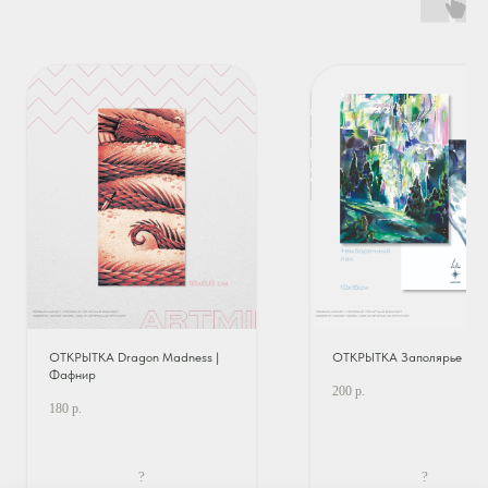
ОТКРЫТКА Dragon Madness |
ОТКРЫТКА Заполярье
Фафнир
200
р.
180
р.
?
?