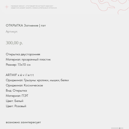
ОТКРЫТКА Затмение | пэт
Артикул:
300,00
р.
Открытка двусторонняя
Материал: прозрачный пластик
Размер: 15х10 см
ARTMIF х é v i l e t t
Ориджинал: Грызуны: кролики, мышки, белки
Ориджинал: Космическое
Вид: Открытка
Материал: ПЭТ
Цвет: Белый
Цвет: Розовый
возможно заинтересует