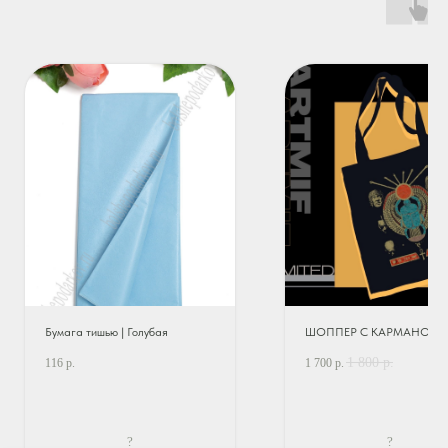
Бумага тишью | Голубая
ШОППЕР С КАРМАНОМ Х
1 800
р.
116
р.
1 700
р.
?
?