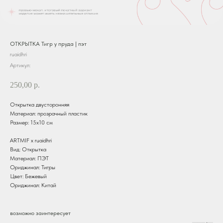
ОТКРЫТКА Тигр у пруда | пэт
ruaidhri
Артикул:
250,00
р.
Открытка двусторонняя
Материал: прозрачный пластик
Размер: 15х10 см
ARTMIF х ruaidhri
Вид: Открытка
Материал: ПЭТ
Ориджинал: Тигры
Цвет: Бежевый
Ориджинал: Китай
возможно заинтересует