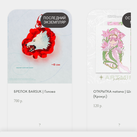
ПОСЛЕДНИЙ
ОСТА
ЭКЗЕМПЛЯР
МА
БРЕЛОК BARSUK | Голова
ОТКРЫТКА natana | Шафр
(Крокус)
700
р.
120
р.
?
?