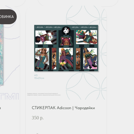
ОВИНКА
я
СТИКЕРПАК Adicoon | Чародейки
350
р.