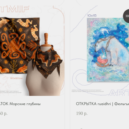
Н
ТОК Морские глубины
ОТКРЫТКА ruaidhri | Фюльгь
50
р.
190
р.