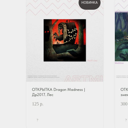
НОВИНКА
ОТКРЫТКА Dragon Madness |
ОТК
Др2017. Лес
зме
125
р.
300
?
?