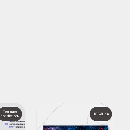
Топ-лист
НОВИНКА
non/fictio№