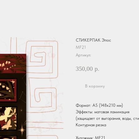
СТИКЕРПАК Эпос
MF21
Артикул:
350,00
р.
В корзину
Формат: А5 (148х210 мм)
Эффекты: матовая ламинация
(защищает от выгорания, воды, ст
Контурная резка
Художник: MF21