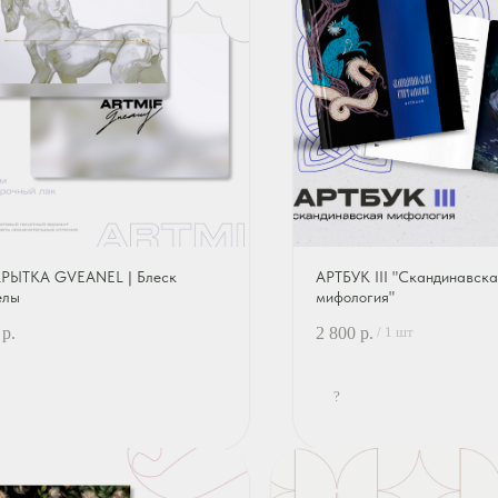
РЫТКА GVEANEL | Блеск
АРТБУК III "Скандинавск
елы
мифология"
р.
2 800
р.
/
1 шт
?