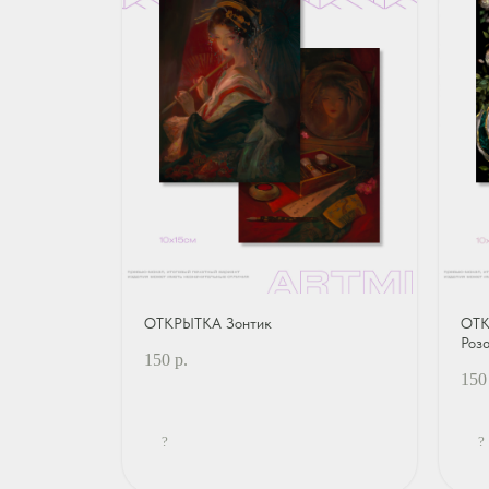
ОТКРЫТКА Зонтик
ОТК
Роз
150
р.
150
?
?