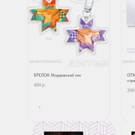
БРЕЛОК Мордовский лис
ОТК
стр
400
р.
200
?
?