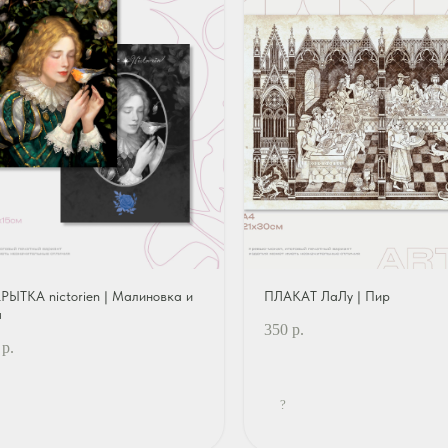
РЫТКА nictorien | Малиновка и
ПЛАКАТ ЛаЛу | Пир
а
350
р.
р.
?