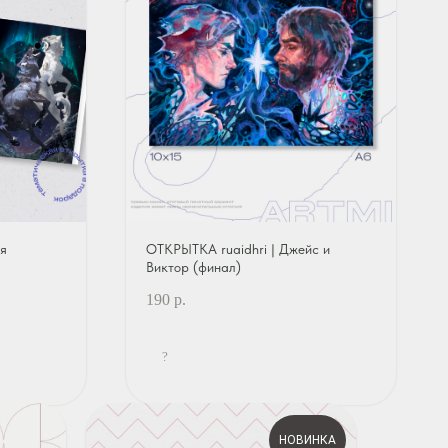
ая
ОТКРЫТКА ruaidhri | Джейс и
Виктор (финал)
190
р.
?
НОВИНКА