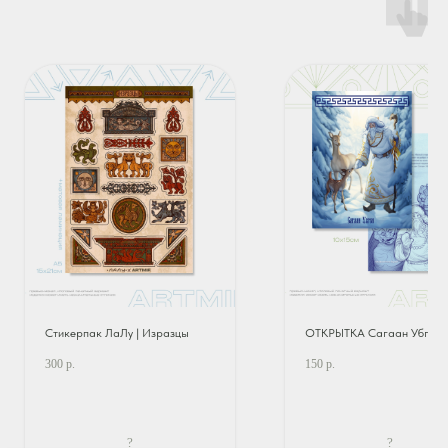
Стикерпак ЛаЛу | Изразцы
ОТКРЫТКА Сагаан Убген
300
р.
150
р.
?
?