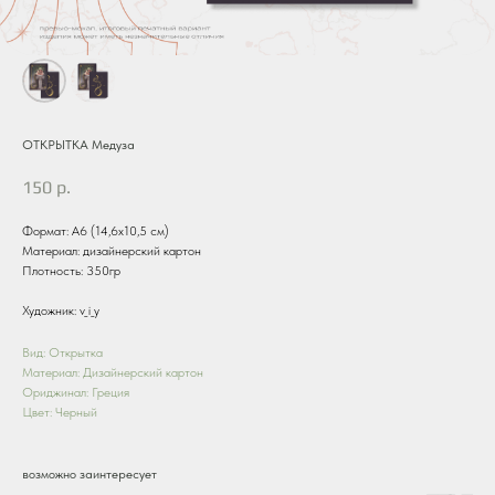
ОТКРЫТКА Медуза
150
р.
Формат: А6 (14,6х10,5 см)
Материал: дизайнерский картон
Плотность: 350гр
Художник: v_i_y
Вид: Открытка
Материал: Дизайнерский картон
Ориджинал: Греция
Цвет: Черный
возможно заинтересует