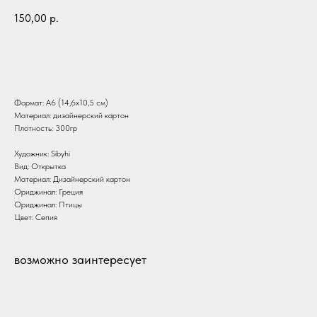
150,00
р.
В корзину
Формат: А6 (14,6х10,5 см)
Материал: дизайнерский картон
Плотность: 300гр
Художник: Sibyhi
Вид: Открытка
Материал: Дизайнерский картон
Ориджинал: Греция
Ориджинал: Птицы
Цвет: Сепия
возможно заинтересует