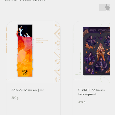
ЗАКЛАДКА Ам-хех | пэт
СТИКЕРПАК Кощей
Бессмертный
300
р.
350
р.