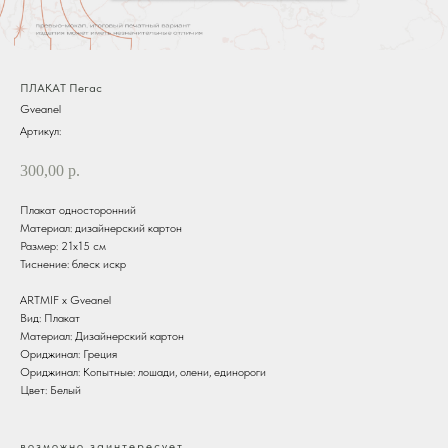
ПЛАКАТ Пегас
Gveanel
Артикул:
300,00
р.
Плакат односторонний
Материал: дизайнерский картон
Размер: 21х15 см
Тиснение: блеск искр
ARTMIF х Gveanel
Вид: Плакат
Материал: Дизайнерский картон
Ориджинал: Греция
Ориджинал: Копытные: лошади, олени, единороги
Цвет: Белый
возможно заинтересует