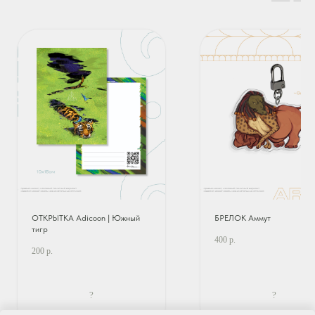
ОТКРЫТКА Adicoon | Южный
БРЕЛОК Аммут
тигр
400
р.
200
р.
?
?