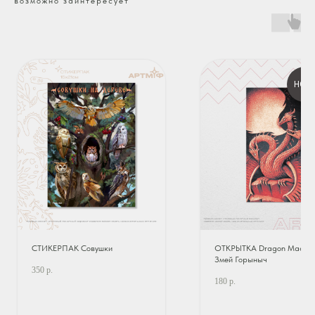
возможно заинтересует
НОВ
СТИКЕРПАК Совушки
ОТКРЫТКА Dragon Madnes
Змей Горыныч
350
р.
180
р.