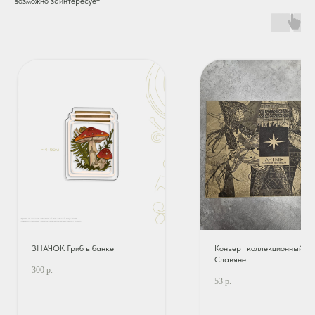
возможно заинтересует
ЗНАЧОК Гриб в банке
Конверт коллекционный |
Славяне
300
р.
53
р.