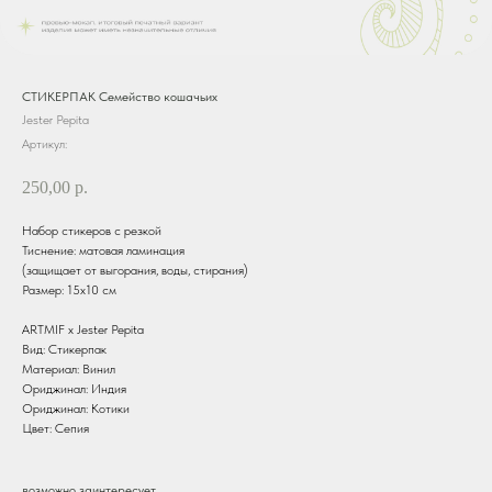
СТИКЕРПАК Семейство кошачьих
Jester Pepita
Артикул:
250,00
р.
Набор стикеров с резкой
Тиснение: матовая ламинация
(защищает от выгорания, воды, стирания)
Размер: 15х10 см
ARTMIF х Jester Pepita
Вид: Стикерпак
Материал: Винил
Ориджинал: Индия
Ориджинал: Котики
Цвет: Сепия
возможно заинтересует