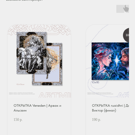
НОВ
ОТКРЫТКА Veneden | Арвак и
ОТКРЫТКА ruaidhri | Джейс
Альсвин
Виктор (финал)
150
р.
190
р.