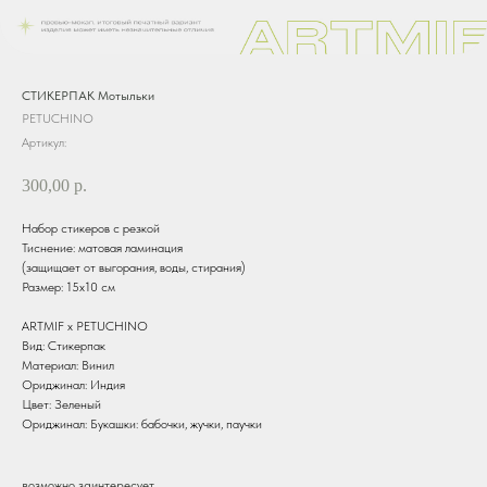
СТИКЕРПАК Мотыльки
PETUCHINO
Артикул:
300,00
р.
Набор стикеров с резкой
Тиснение: матовая ламинация
(защищает от выгорания, воды, стирания)
Размер: 15х10 см
ARTMIF х PETUCHINO
Вид: Стикерпак
Материал: Винил
Ориджинал: Индия
Цвет: Зеленый
Ориджинал: Букашки: бабочки, жучки, паучки
возможно заинтересует