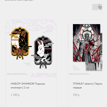
НАБОР ЗНАЧКОВ Парные
ПЛАКАТ oberon | Терновое
омамори | 2 шт
сердце
1 100
р.
350
р.