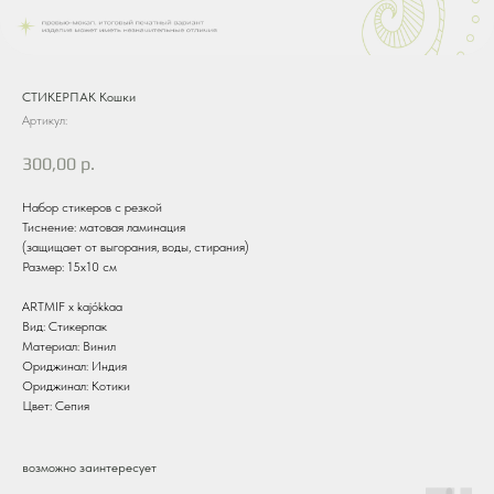
СТИКЕРПАК Кошки
Артикул:
300,00
р.
Набор стикеров с резкой
Тиснение: матовая ламинация
(защищает от выгорания, воды, стирания)
Размер: 15х10 см
ARTMIF х kajókkaa
Вид: Стикерпак
Материал: Винил
Ориджинал: Индия
Ориджинал: Котики
Цвет: Сепия
возможно заинтересует