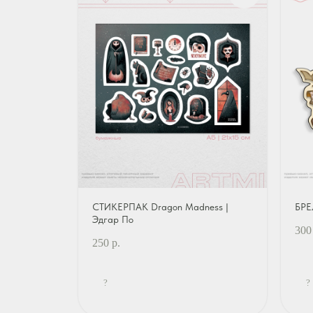
СТИКЕРПАК Dragon Madness |
БРЕ
Эдгар По
300
250
р.
?
?