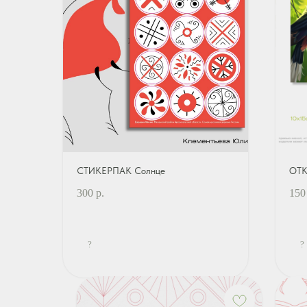
СТИКЕРПАК Солнце
ОТК
300
р.
150
?
?