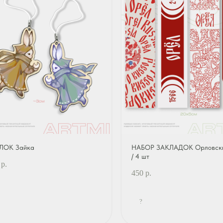
ЛОК Зайка
НАБОР ЗАКЛАДОК Орловски
/ 4 шт
р.
450
р.
?