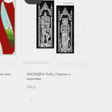
й спис
ЗАКЛАДКА ЛаЛу | Король и
королева
160
р.
?