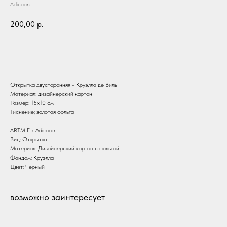
Adicoon
200,00
р.
В корзину
Открытка двусторонняя - Круэлла де Виль
Материал: дизайнерский картон
Размер: 15х10 см
Тиснение: золотая фольга
ARTMIF х Adicoon
Вид: Открытка
Материал: Дизайнерский картон с фольгой
Фандом: Круэлла
Цвет: Черный
возможно заинтересует