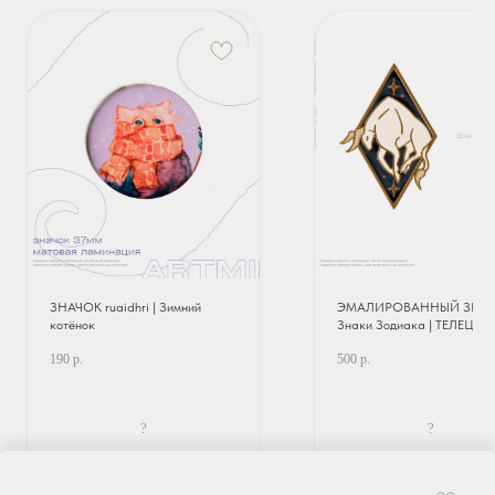
ЗНАЧОК ruaidhri | Зимний
ЭМАЛИРОВАННЫЙ ЗНА
котёнок
Знаки Зодиака | ТЕЛЕЦ
190
р.
500
р.
?
?