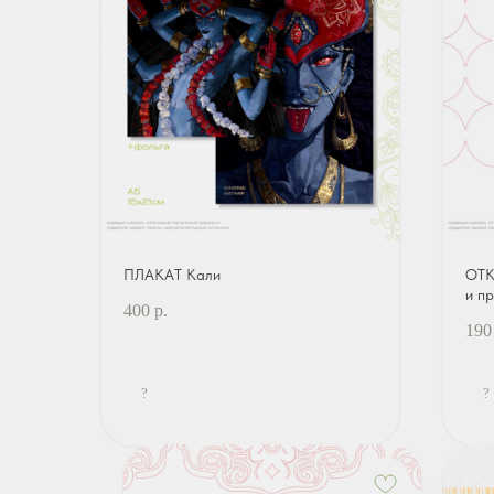
ПЛАКАТ Кали
ОТК
и п
400
р.
190
?
?