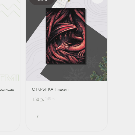
солнцах
ОТКРЫТКА Нидхегг
149
150
р.
р.
?