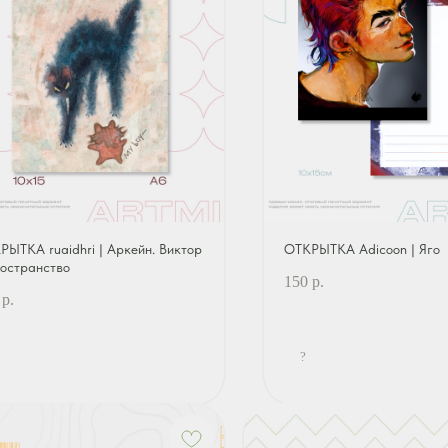
РЫТКА ruaidhri | Аркейн. Виктор
ОТКРЫТКА Adicoon | Яго
ространство
150
р.
р.
?