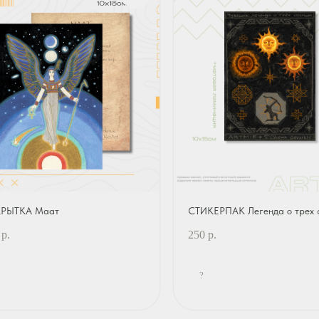
РЫТКА Маат
СТИКЕРПАК Легенда о трех 
р.
250
р.
?