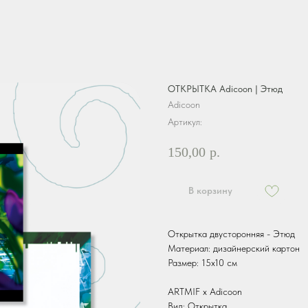
ОТКРЫТКА Adicoon | Этюд
Adicoon
Артикул:
150,00
р.
В корзину
Открытка двусторонняя - Этюд
Материал: дизайнерский картон
Размер: 15х10 см
ARTMIF х Adicoon
Вид: Открытка