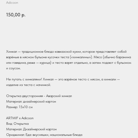
Adicoon
150,00
р.
В корзину
Хинкал — традиционное блюдо кавказской кухни, которое представляет собой
варёные в мясном бульоне кусочки теста («хинкалины»). Мясо (обычно баранина
или говядина, реже — курица) и тесто варят отдельно, а затем подают с бульоном
и соусом.
Не путать с хинкалями! Хинкал — это варёное тесто с мясом, а хинкали —
изделие из теста с начинкой.
Открытка двусторонняя - Аварский хинкал
Материал: дизайнерский картон
Размер: 15х10 см
ARTMIF х Adicoon
Вид: Открытка
Материал: Дизайнерский картон
Ориджинал: Еда: вкусняшки, национальные блюда