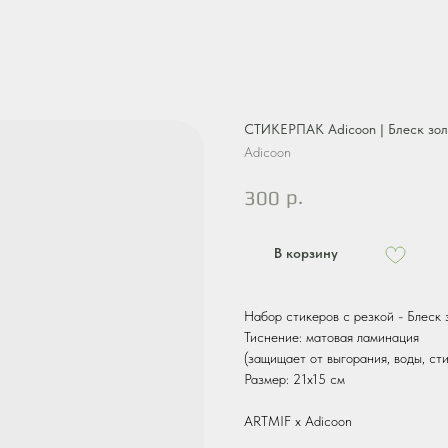
СТИКЕРПАК Adicoon | Блеск зол
Adicoon
р.
300
В корзину
Набор стикеров с резкой - Блеск 
Тиснение: матовая ламинация
(защищает от выгорания, воды, ст
Размер: 21х15 см
ARTMIF х Adicoon