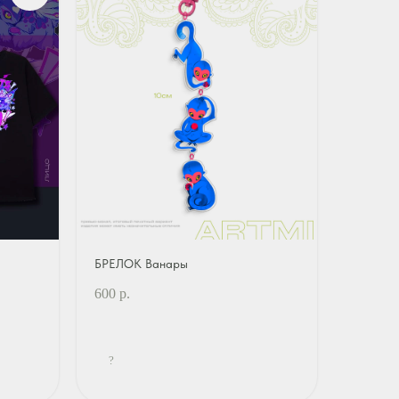
БРЕЛОК Ванары
600
р.
?