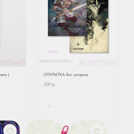
ess |
ОТКРЫТКА Бог шторма
200
р.
?