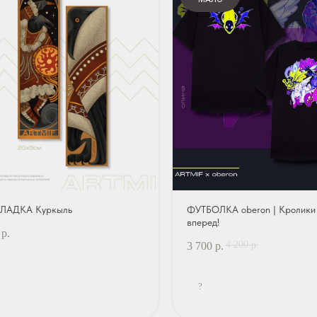
ЛАДКА Куркыль
ФУТБОЛКА oberon | Кролики
вперед!
р.
4 200
3 700
р.
р.
?