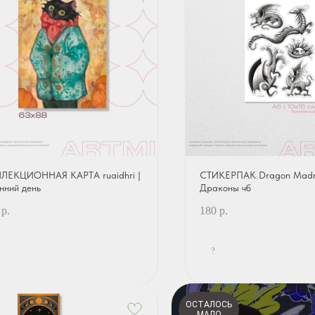
ЛЕКЦИОННАЯ КАРТА ruaidhri |
СТИКЕРПАК Dragon Madn
нний день
Драконы чб
р.
180
р.
?
ОСТАЛОСЬ
МАЛО